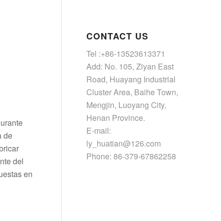
CONTACT US
Tel :+86-13523613371
Add: No. 105, Ziyan East
Road, Huayang Industrial
Cluster Area, Baihe Town,
Mengjin, Luoyang City,
Henan Province.
durante
E-mail:
a de
ly_huatian@126.com
bricar
Phone: 86-379-67862258
nte del
puestas en