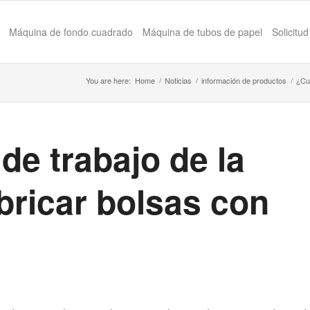
Máquina de fondo cuadrado
Máquina de tubos de papel
Solicitud
You are here:
Home
/
Noticias
/
información de productos
/
¿Cuá
 de trabajo de la
bricar bolsas con