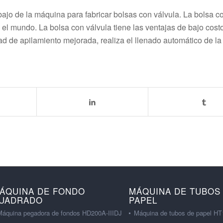
abajo de la máquina para fabricar bolsas con válvula. La bolsa c
n el mundo. La bolsa con válvula tiene las ventajas de bajo cost
ad de apilamiento mejorada, realiza el llenado automático de la
ÁQUINA DE FONDO
MÁQUINA DE TUBOS
UADRADO
PAPEL
Máquina pegadora de fondos HD200A-IIIDJ
Máquina de tubos de papel HT