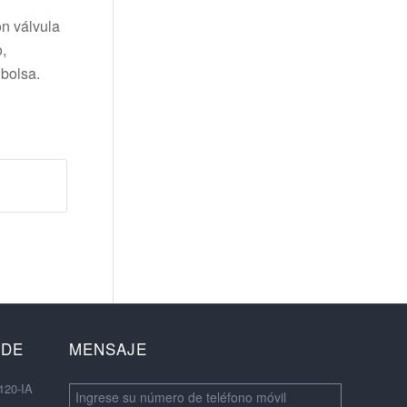
on válvula
o,
 bolsa.
 DE
MENSAJE
120-IA