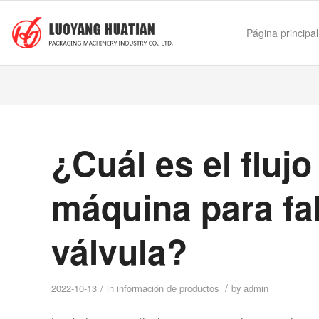
Página principal
¿Cuál es el flujo
máquina para fa
válvula?
/
/
2022-10-13
in
información de productos
by
admin