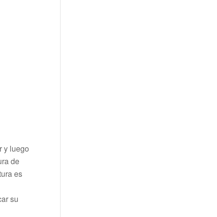
r y luego
ura de
tura es
car su