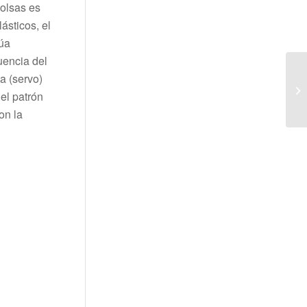
bolsas es
ásticos, el
núa
uencia del
a (servo)
del patrón
on la